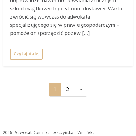
doprowadzić nawet do powstania znacznych
szkód majątkowych po stronie dostawcy. Warto
zwrócić się wówczas do adwokata
specjalizującego się w prawie gospodarczym –
pomoże on sporządzić pozew […]
Czytaj dalej
Nawigacja
1
2
»
po
wpisach
2026 | Adwokat Dominika Leszczyńska – Wielińska